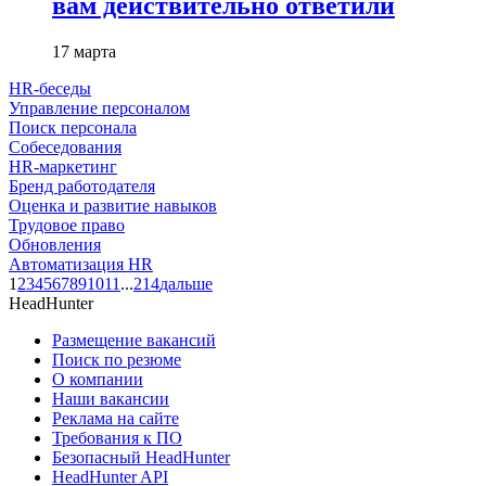
вам действительно ответили
17 марта
HR-беседы
Управление персоналом
Поиск персонала
Собеседования
HR-маркетинг
Бренд работодателя
Оценка и развитие навыков
Трудовое право
Обновления
Автоматизация HR
1
2
3
4
5
6
7
8
9
10
11
...
214
дальше
HeadHunter
Размещение вакансий
Поиск по резюме
О компании
Наши вакансии
Реклама на сайте
Требования к ПО
Безопасный HeadHunter
HeadHunter API