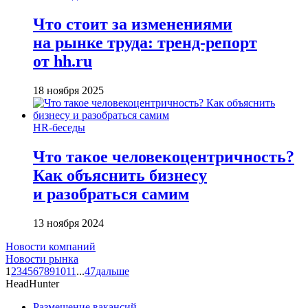
Что стоит за изменениями
на рынке труда: тренд-репорт
от hh.ru
18 ноября 2025
HR-беседы
Что такое человеко­центричность?
Как объяснить бизнесу
и разобраться самим
13 ноября 2024
Новости компаний
Новости рынка
1
2
3
4
5
6
7
8
9
10
11
...
47
дальше
HeadHunter
Размещение вакансий